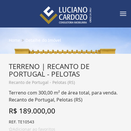
Tog
nav
Home
Detalhe do Imóvel
TERRENO | RECANTO DE
PORTUGAL - PELOTAS
Recanto de Portugal - Pelotas (RS)
Terreno com 300,00 m² de área total, para venda.
Recanto de Portugal, Pelotas (RS)
R$ 189.000,00
REF. TE10543
Adicionar ao favoritos