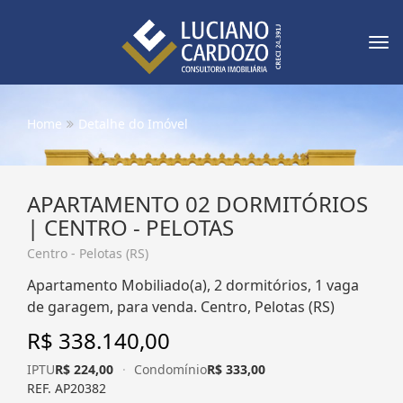
Tog
nav
Home
Detalhe do Imóvel
APARTAMENTO 02 DORMITÓRIOS
| CENTRO - PELOTAS
Centro - Pelotas (RS)
Apartamento Mobiliado(a), 2 dormitórios, 1 vaga
de garagem, para venda. Centro, Pelotas (RS)
R$ 338.140,00
IPTU
R$ 224,00
·
Condomínio
R$ 333,00
REF. AP20382