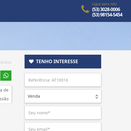
Ligue para nós!
(53) 3028-0006
(53) 98154-5454
TENHO INTERESSE
oritos
a de
Venda
ssão