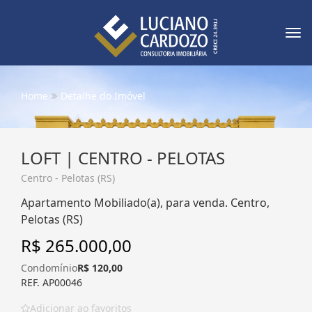
Tog
nav
Home
Detalhe do Imóvel
LOFT | CENTRO - PELOTAS
Centro - Pelotas (RS)
Apartamento Mobiliado(a), para venda. Centro,
Pelotas (RS)
R$ 265.000,00
Condomínio
R$ 120,00
REF. AP00046
Adicionar ao favoritos