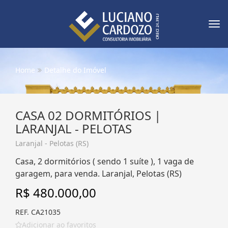
Tog
nav
Home
Detalhe do Imóvel
CASA 02 DORMITÓRIOS |
LARANJAL - PELOTAS
Laranjal - Pelotas (RS)
Casa, 2 dormitórios ( sendo 1 suíte ), 1 vaga de
garagem, para venda. Laranjal, Pelotas (RS)
R$ 480.000,00
REF. CA21035
Adicionar ao favoritos