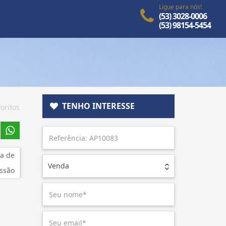
Ligue para nós!
(53) 3028-0006
(53) 98154-5454
TENHO INTERESSE
oritos
a de
Venda
ssão