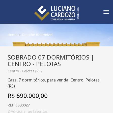
Tog
nav
Home
Detalhe do Imóvel
SOBRADO 07 DORMITÓRIOS |
CENTRO - PELOTAS
Centro - Pelotas (RS)
Casa, 7 dormitórios, para venda. Centro, Pelotas
(RS)
R$ 690.000,00
REF. CS30027
Adicionar ao favoritos