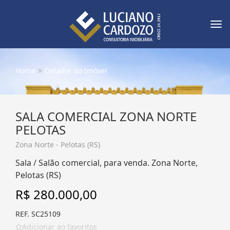
Tog
nav
Home
Detalhe do Imóvel
SALA COMERCIAL ZONA NORTE
PELOTAS
Zona Norte - Pelotas (RS)
Sala / Salão comercial, para venda. Zona Norte,
Pelotas (RS)
R$ 280.000,00
REF. SC25109
Adicionar ao favoritos