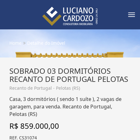
Tog
nav
Home
Detalhe do Imóvel
SOBRADO 03 DORMITÓRIOS
RECANTO DE PORTUGAL PELOTAS
Recanto de Portugal - Pelotas (RS)
Casa, 3 dormitórios ( sendo 1 suíte ), 2 vagas de
garagem, para venda. Recanto de Portugal,
Pelotas (RS)
R$ 859.000,00
REF. CS31074