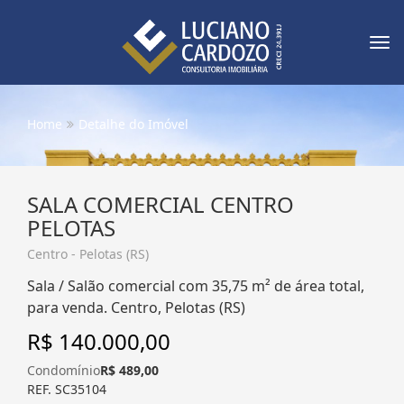
Tog
nav
Home
Detalhe do Imóvel
SALA COMERCIAL CENTRO
PELOTAS
Centro - Pelotas (RS)
Sala / Salão comercial com 35,75 m² de área total,
para venda. Centro, Pelotas (RS)
R$ 140.000,00
Condomínio
R$ 489,00
REF. SC35104