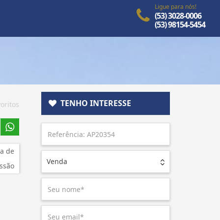
Ligue para nós!
(53) 3028-0006
(53) 98154-5454
TENHO INTERESSE
oritos
a de
Venda
ssão