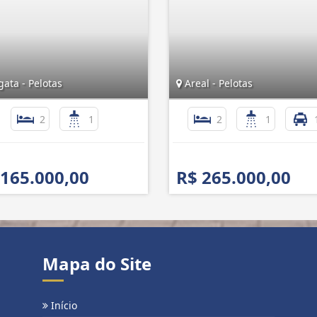
ata - Pelotas
Areal - Pelotas
2
1
2
1
 165.000,00
R$ 265.000,00
Mapa do Site
Início