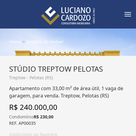
Tog
nav
Home
Detalhe do Imóvel
STÚDIO TREPTOW PELOTAS
Treptow - Pelotas (RS)
Apartamento com 33,00 m² de área útil, 1 vaga de
garagem, para venda. Treptow, Pelotas (RS)
R$ 240.000,00
Condomínio
R$ 230,00
REF. AP00035
Adicionar ao favoritos