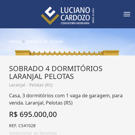
Tog
nav
Home
Detalhe do Imóvel
SOBRADO 4 DORMITÓRIOS
LARANJAL PELOTAS
Laranjal - Pelotas (RS)
Casa, 3 dormitórios com 1 vaga de garagem, para
venda. Laranjal, Pelotas (RS)
R$ 695.000,00
REF. CS41028
Adicionar ao favoritos