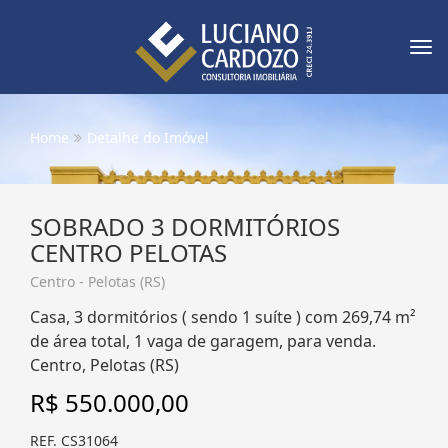
Tog
nav
Home
Detalhe do Imóvel
SOBRADO 3 DORMITÓRIOS
CENTRO PELOTAS
Centro - Pelotas (RS)
Casa, 3 dormitórios ( sendo 1 suíte ) com 269,74 m²
de área total, 1 vaga de garagem, para venda.
Centro, Pelotas (RS)
R$ 550.000,00
REF. CS31064