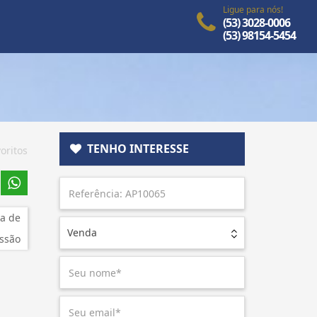
Ligue para nós!
(53) 3028-0006
(53) 98154-5454
TENHO INTERESSE
oritos
a de
Venda
ssão