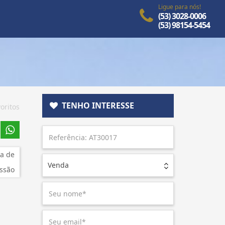
Ligue para nós!
(53) 3028-0006
(53) 98154-5454
TENHO INTERESSE
oritos
a de
Venda
ssão