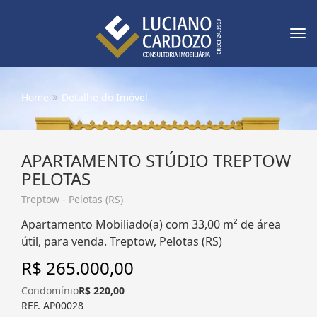
Tog
nav
Home
Detalhe do Imóvel
APARTAMENTO STÚDIO TREPTOW
PELOTAS
Treptow - Pelotas (RS)
Apartamento Mobiliado(a) com 33,00 m² de área
útil, para venda. Treptow, Pelotas (RS)
R$ 265.000,00
Condomínio
R$ 220,00
REF. AP00028