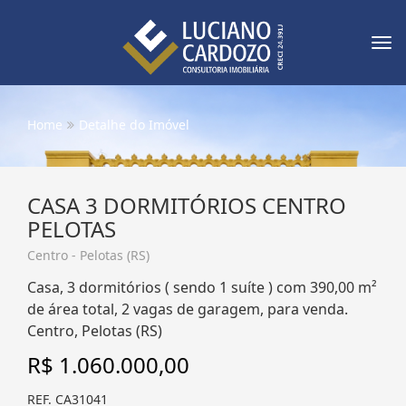
Tog
nav
Home
Detalhe do Imóvel
CASA 3 DORMITÓRIOS CENTRO
PELOTAS
Centro - Pelotas (RS)
Casa, 3 dormitórios ( sendo 1 suíte ) com 390,00 m²
de área total, 2 vagas de garagem, para venda.
Centro, Pelotas (RS)
R$ 1.060.000,00
REF. CA31041