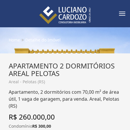
Tog
nav
Home
Detalhe do Imóvel
APARTAMENTO 2 DORMITÓRIOS
AREAL PELOTAS
Areal - Pelotas (RS)
Apartamento, 2 dormitórios com 70,00 m² de área
útil, 1 vaga de garagem, para venda. Areal, Pelotas
(RS)
R$ 260.000,00
Condomínio
R$ 300,00