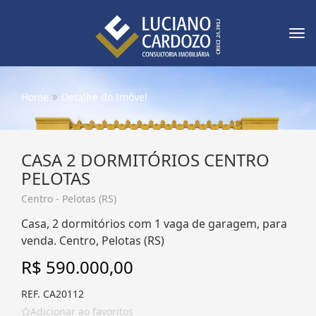
Tog
nav
Home
Detalhe do Imóvel
CASA 2 DORMITÓRIOS CENTRO
PELOTAS
Centro - Pelotas (RS)
Casa, 2 dormitórios com 1 vaga de garagem, para
venda. Centro, Pelotas (RS)
R$ 590.000,00
REF. CA20112
Adicionar ao favoritos