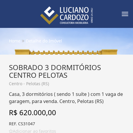
Tog
nav
Home
Detalhe do Imóvel
SOBRADO 3 DORMITÓRIOS
CENTRO PELOTAS
Centro - Pelotas (RS)
Casa, 3 dormitórios ( sendo 1 suíte ) com 1 vaga de
garagem, para venda. Centro, Pelotas (RS)
R$ 620.000,00
REF. CS31047
Adicionar ao favoritos