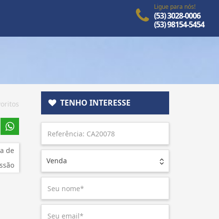
Ligue para nós!
(53) 3028-0006
(53) 98154-5454
TENHO INTERESSE
oritos
a de
Venda
ssão