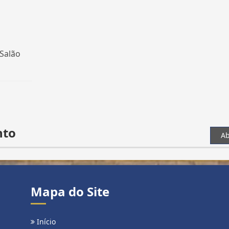
 Salão
nto
Ab
Mapa do Site
Início