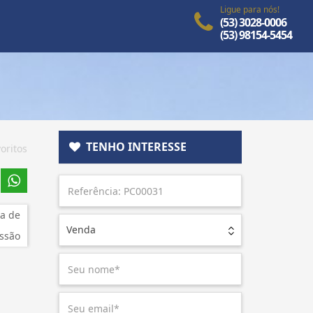
Ligue para nós!
(53) 3028-0006
(53) 98154-5454
TENHO INTERESSE
oritos
a de
Venda
ssão