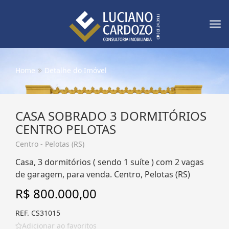
Tog
nav
Home
Detalhe do Imóvel
CASA SOBRADO 3 DORMITÓRIOS
CENTRO PELOTAS
Centro - Pelotas (RS)
Casa, 3 dormitórios ( sendo 1 suíte ) com 2 vagas
de garagem, para venda. Centro, Pelotas (RS)
R$ 800.000,00
REF. CS31015
Adicionar ao favoritos