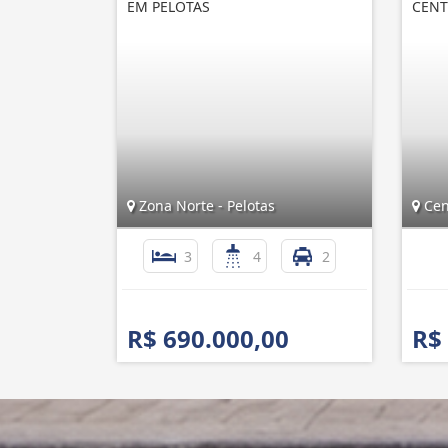
EM PELOTAS
CENT
Zona Norte - Pelotas
Cent
3
4
2
R$ 690.000,00
R$