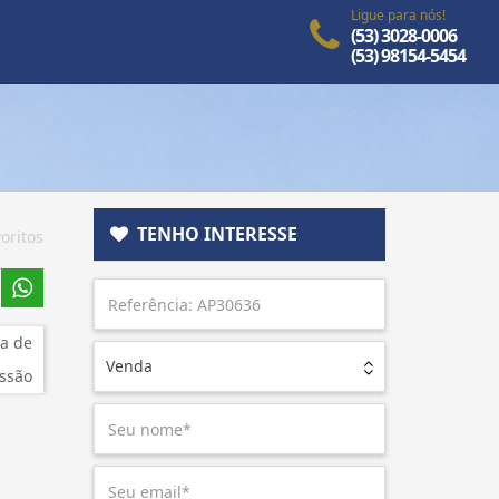
Ligue para nós!
(53) 3028-0006
(53) 98154-5454
TENHO INTERESSE
oritos
a de
Venda
ssão