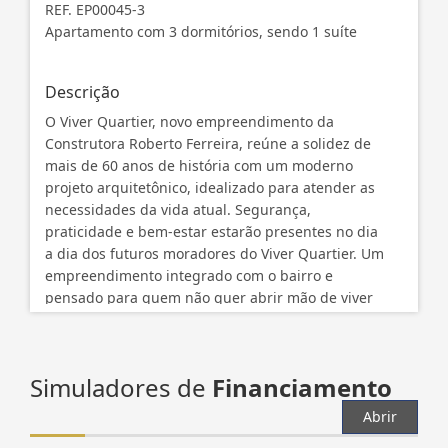
toda a infraestrutura do bairro Quartier.
REF. EP00045-3
Apartamento com 3 dormitórios, sendo 1 suíte
Negociação
Descrição
O Viver Quartier, novo empreendimento da
Construtora Roberto Ferreira, reúne a solidez de
mais de 60 anos de história com um moderno
projeto arquitetônico, idealizado para atender as
necessidades da vida atual. Segurança,
praticidade e bem-estar estarão presentes no dia
a dia dos futuros moradores do Viver Quartier. Um
empreendimento integrado com o bairro e
pensado para quem não quer abrir mão de viver
com conforto.
Apartamentos de 1, 2 e 3 dormitórios, todos com
sacada e churrasqueira, área de lazer completa e
Simuladores de
Financiamento
toda a infraestrutura do bairro Quartier.
Negociação
Abrir