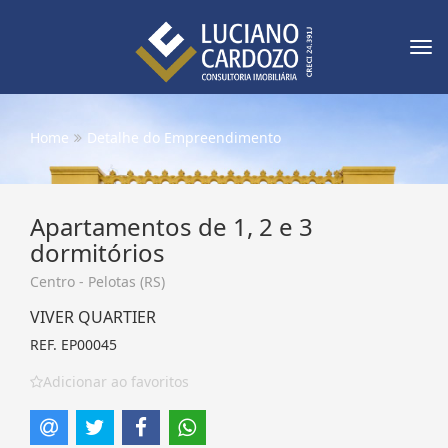
Tog
nav
Home
Detalhe do Empreendimento
Apartamentos de 1, 2 e 3
dormitórios
Centro - Pelotas (RS)
VIVER QUARTIER
REF. EP00045
Adicionar ao favoritos