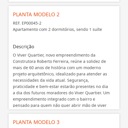
com conforto.
Apartamentos de 1, 2 e 3 dormitórios, todos com
PLANTA MODELO 2
sacada e churrasqueira, área de lazer completa e
toda a infraestrutura do bairro Quartier.
REF. EP00045-2
Apartamento com 2 dormitórios, sendo 1 suíte
Negociação
Descrição
O Viver Quartier, novo empreendimento da
Construtora Roberto Ferreira, reúne a solidez de
mais de 60 anos de história com um moderno
projeto arquitetônico, idealizado para atender as
necessidades da vida atual. Segurança,
praticidade e bem-estar estarão presentes no dia
a dia dos futuros moradores do Viver Quartier. Um
empreendimento integrado com o bairro e
pensado para quem não quer abrir mão de viver
com conforto.
Apartamentos de 1, 2 e 3 dormitórios, todos com
PLANTA MODELO 3
sacada e churrasqueira, área de lazer completa e